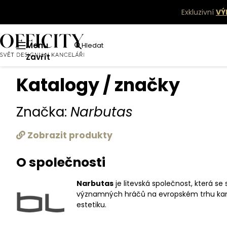
Exkluzivní
VÝ
Menu
Hledat
Katalogy
Narbutas
Zavřít
Katalogy / značky
Značka:
Narbutas
Zobrazit produkty
O společnosti
Narbutas
je litevská společnost, která se
významných hráčů na evropském trhu kance
estetiku.