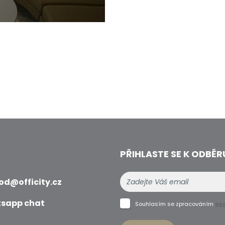
PŘIHLASTE SE K ODBĚR
od@officity.cz
sapp chat
Souhlasím se zpracováním
os