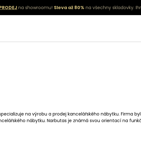
PRODEJ
na showroomu!
Sleva až 80%
na všechny skladovky.
Ih
 specializuje na výrobu a prodej kancelářského nábytku. Firma by
lářského nábytku. Narbutas je známá svou orientací na funkční