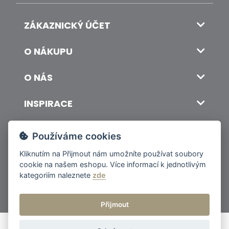
ZÁKAZNICKÝ ÚČET
O NÁKUPU
O NÁS
INSPIRACE
DOPRAVA A PLATBA
Používáme cookies
Kliknutím na
Přijmout
nám umožníte používat soubory
cookie na našem eshopu. Více informací k jednotlivým
© 2026 ITALSKY INTERIER s.r.o. Vytvořilo INIZIO Internet Media s.r.o.
|
nastavení cookies
kategoriím naleznete
zde
Přijmout