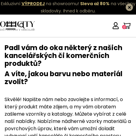
Exkluzivní
VÝPRODEJ
na showroomu!
Sleva až 80%
na všechny
skladovky.
Ihned k odběru.
0
Vzorníky
Padl vám do oka některý z našich
kancelářských či komerčních
produktů?
A víte, jakou barvu nebo materiál
zvolit?
Skvělé! Napište nám nebo zavolejte s informací, o
který produkt máte zájem, a my vám obratem
zašleme vzorníky a katalogy. Můžete vybírat z celé
naší nabídky. Nabízíme nádherné vzorky materiálů a
povrchových úprav, které vám umožní doladit
vybavení vaší kanceláře či komerčního prostoru.