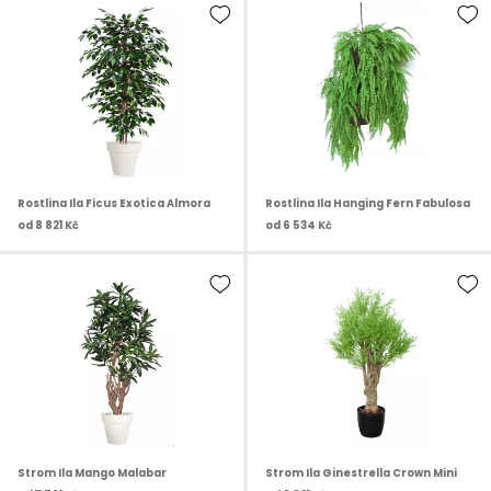
Rostlina Ila Ficus Exotica Almora
Rostlina Ila Hanging Fern Fabulosa
od
8 821 Kč
od
6 534 Kč
Strom Ila Mango Malabar
Strom Ila Ginestrella Crown Mini