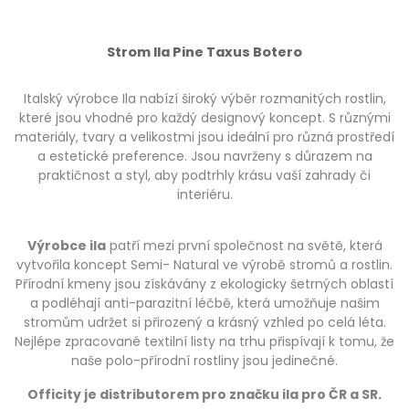
Strom Ila Pine Taxus Botero
Italský výrobce Ila nabízí široký výběr rozmanitých rostlin,
které jsou vhodné pro každý designový koncept. S různými
materiály, tvary a velikostmi jsou ideální pro různá prostředí
a estetické preference. Jsou navrženy s důrazem na
praktičnost a styl, aby podtrhly krásu vaší zahrady či
interiéru.
Výrobce ila
patří mezi první společnost na světě, která
vytvořila koncept Semi- Natural ve výrobě stromů a rostlin.
Přírodní kmeny jsou získávány z ekologicky šetrných oblastí
a podléhají anti-parazitní léčbě, která umožňuje našim
stromům udržet si přirozený a krásný vzhled po celá léta.
Nejlépe zpracované textilní listy na trhu přispívají k tomu, že
naše polo-přírodní rostliny jsou jedinečné.
Officity je distributorem pro značku ila pro ČR a SR.