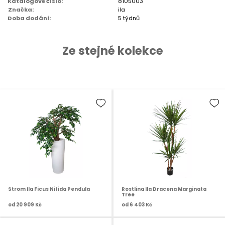
Katalogové číslo:
8105003
Značka:
ila
Doba dodání:
5 týdnů
Ze stejné kolekce
Strom Ila Ficus Nitida Pendula
Rostlina Ila Dracena Marginata
Tree
od
20 909 Kč
od
6 403 Kč