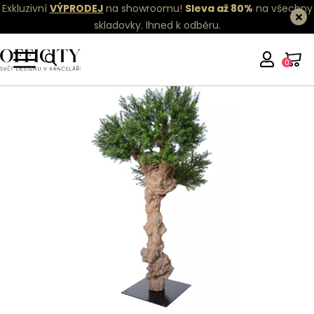
Exkluzivní
VÝPRODEJ
na showroomu!
Sleva až 80%
na všechny
skladovky.
Ihned k odběru.
0