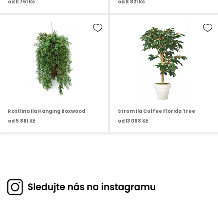
od
11 761 Kč
od
8 821 Kč
Rostlina Ila Hanging Boxwood
Strom Ila Coffee Florida Tree
od
5 881 Kč
od
13 068 Kč