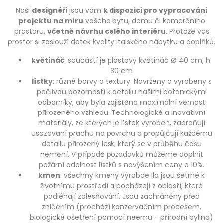
Naši
designéři
jsou vám
k dispozici pro vypracování
projektu na míru
vašeho bytu, domu či komerčního
prostoru,
včetně návrhu celého interiéru.
Protože váš
prostor si zaslouží dotek kvality italského nábytku a doplňků.
květináč
: součástí je plastový květináč Ø 40 cm, h.
30 cm
lístky
: různé barvy a textury. Navrženy a vyrobeny s
pečlivou pozorností k detailu našimi botanickými
odborníky, aby byla zajištěna maximální věrnost
přirozeného vzhledu. Technologické a inovativní
materiály, ze kterých je lístek vyroben, zabraňují
usazovaní prachu na povrchu a propůjčují každému
detailu přirozený lesk, který se v průběhu času
nemění. V případě požadavků můžeme doplnit
požární odolnost lístků s navýšením ceny o 10%.
kmen
: všechny kmeny výrobce Ila jsou šetrné k
životnímu prostředí a pocházejí z oblastí, které
podléhají zalesňování. Jsou zachráněny před
zničením (prochází konzervačním procesem,
biologické ošetření pomocí neemu - přírodní bylina)