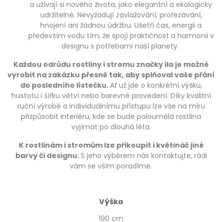
a užívají si nového života, jako elegantní a ekologicky
udržitelné. Nevyžadují zavlažování, prořezávání,
hnojení ani žádnou údržbu. Ušetří čas, energii a
především vodu tím, že spojí praktičnost a harmonii v
designu s potřebami naší planety.
Každou odrůdu rostliny i stromu značky ila je možné
vyrobit na zakázku přesně tak, aby splňoval vaše přání
do posledního lístečku.
Ať už jde o konkrétní výšku,
hustotu i šířku větví nebo barevné provedení. Díky kvalitní
ruční výrobě a individuálnímu přístupu lze vše na míru
přizpůsobit interiéru, kde se bude poloumělá rostlina
vyjímat po dlouhá léta.
K rostlinám i stromům lze přikoupit i květináč jiné
barvy či designu.
S jeho výběrem nás kontaktujte, rádi
vám se vším poradíme.
Výška
190 cm