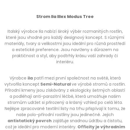
Strom Ila Illex Modus Tree
Italský výrobce Ila nabízí široký výběr rozmanitých rostlin,
které jsou vhodné pro každý designový koncept. S různými
materiály, tvary a velikostmi jsou ideální pro různá prostředí
a estetické preference. Jsou navrženy s důrazem na
praktičnost a styl, aby podtrhly krásu vaší zahrady či
interiéru.
Výrobce
ila
patří mezi první společnost na světě, která
vytvořila koncept
Semi-Natural
ve výrobě stromů a rostlin.
Přírodní kmeny jsou získávány z ekologicky šetrných oblastí
a podléhají anti-parazitní léčbě, která umožňuje našim
stromům udržet si přirozený a krásný vzhled po celá léta.
Nejlépe zpracované textilní listy na trhu přispívají k tomu, že
naše polo-přírodní rostliny jsou jedinečné. Jejich
antistatický povrch
zajišťuje snadnou údržbu a čistotu,
což je ideální pro moderní interiéry.
Officity je výhradním