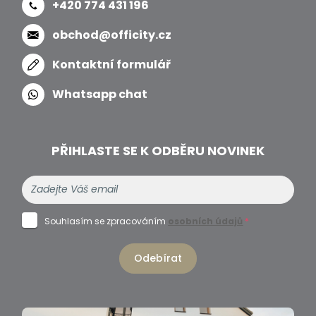
+420 774 431 196
obchod@officity.cz
Kontaktní formulář
Whatsapp chat
PŘIHLASTE SE K ODBĚRU NOVINEK
Souhlasím se zpracováním
osobních údajů
*
Odebírat