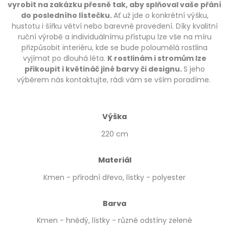
vyrobit na zakázku přesně tak, aby splňoval vaše přání
do posledního lístečku.
Ať už jde o konkrétní výšku,
hustotu i šířku větví nebo barevné provedení. Díky kvalitní
ruční výrobě a individuálnímu přístupu lze vše na míru
přizpůsobit interiéru, kde se bude poloumělá rostlina
vyjímat po dlouhá léta.
K rostlinám i stromům lze
přikoupit i květináč jiné barvy či designu.
S jeho
výběrem nás kontaktujte, rádi vám se vším poradíme.
Výška
220 cm
Materiál
Kmen - přírodní dřevo, lístky - polyester
Barva
Kmen - hnědý, lístky - různé odstíny zelené