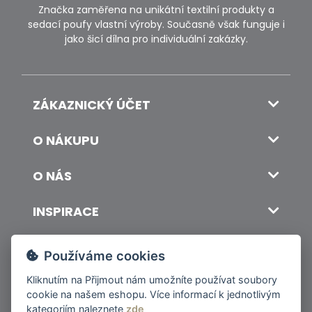
Značka zaměřena na unikátní textilní produkty a
sedací poufy vlastní výroby. Současně však funguje i
jako šicí dílna pro individuální zakázky.
ZÁKAZNICKÝ ÚČET
O NÁKUPU
O NÁS
INSPIRACE
DOPRAVA A PLATBA
Používáme cookies
Kliknutím na
Přijmout
nám umožníte používat soubory
cookie na našem eshopu. Více informací k jednotlivým
© 2026 ITALSKY INTERIER s.r.o. Vytvořilo INIZIO Internet Media s.r.o.
|
nastavení cookies
kategoriím naleznete
zde