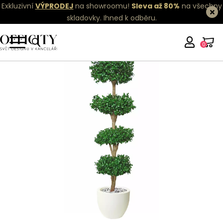
Exkluzivní
VÝPRODEJ
na showroomu!
Sleva až 80%
na všechny
skladovky.
Ihned k odběru.
0