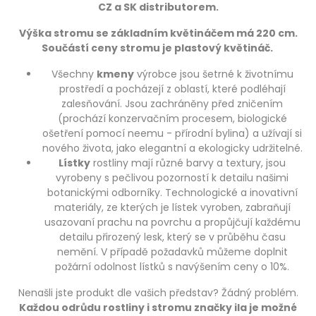
CZ a SK distributorem.
Výška stromu se základním květináčem má 220 cm.
Součástí ceny stromu je plastový květináč.
Všechny
kmeny
výrobce jsou šetrné k životnímu
prostředí a pocházejí z oblastí, které podléhají
zalesňování. Jsou zachráněny před zničením
(prochází konzervačním procesem, biologické
ošetření pomocí neemu - přírodní bylina) a užívají si
nového života, jako elegantní a ekologicky udržitelné.
Lístky
rostliny mají různé barvy a textury, jsou
vyrobeny s pečlivou pozorností k detailu našimi
botanickými odborníky. Technologické a inovativní
materiály, ze kterých je lístek vyroben, zabraňují
usazovaní prachu na povrchu a propůjčují každému
detailu přirozený lesk, který se v průběhu času
nemění. V případě požadavků můžeme doplnit
požární odolnost lístků s navýšením ceny o 10%.
Nenašli jste produkt dle vašich představ? Žádný problém.
Každou odrůdu rostliny i stromu značky ila je možné