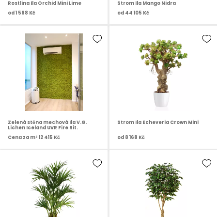
Rostlina Ila Orchid Mini Lime
Strom Ila Mango Nidra
od
1 568 Kč
od
44 105 Kč
Zelená stěna mechová Ila V.G.
Strom Ila Echeveria Crown Mini
Lichen Iceland UVR Fire Rit.
Cena za m²
12 415 Kč
od
8 168 Kč