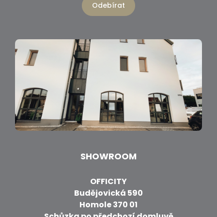
Odebírat
SHOWROOM
OFFICITY
Budějovická 590
Homole 370 01
Schůzka po předchozí domluvě