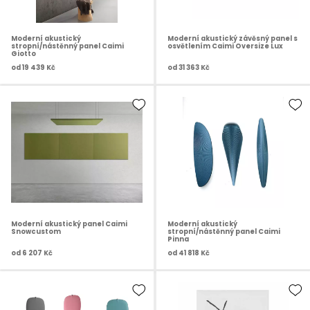
Moderní akustický
Moderní akustický závěsný panel s
stropní/nástěnný panel Caimi
osvětlením Caimi Oversize Lux
Giotto
od
19 439 Kč
od
31 363 Kč
Moderní akustický panel Caimi
Moderní akustický
Snowcustom
stropní/nástěnný panel Caimi
Pinna
od
6 207 Kč
od
41 818 Kč