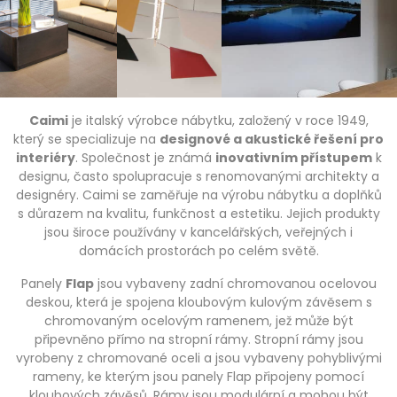
Caimi
je italský výrobce nábytku, založený v roce 1949,
který se specializuje na
designové a akustické řešení pro
interiéry
. Společnost je známá
inovativním přístupem
k
designu, často spolupracuje s renomovanými architekty a
designéry. Caimi se zaměřuje na výrobu nábytku a doplňků
s důrazem na kvalitu, funkčnost a estetiku. Jejich produkty
jsou široce používány v kancelářských, veřejných i
domácích prostorách po celém světě.
Panely
Flap
jsou vybaveny zadní chromovanou ocelovou
deskou, která je spojena kloubovým kulovým závěsem s
chromovaným ocelovým ramenem, jež může být
připevněno přímo na stropní rámy. Stropní rámy jsou
vyrobeny z chromované oceli a jsou vybaveny pohyblivými
rameny, ke kterým jsou panely Flap připojeny pomocí
kloubových závěsů. Rámy jsou modulární a mohou být