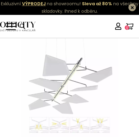
Exkluzivní
VÝPRODEJ
na showroomu!
Sleva až 80%
na všechny
skladovky.
Ihned k odběru.
0