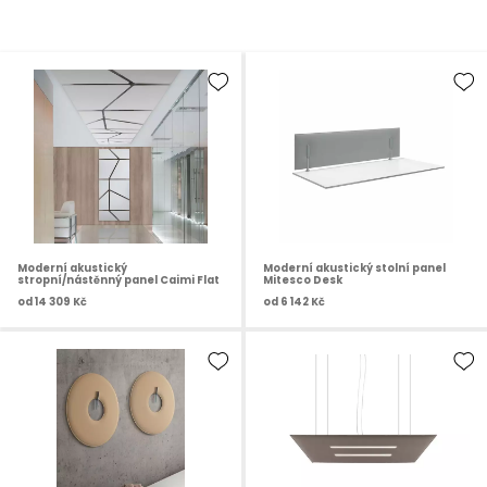
Moderní akustický
Moderní akustický stolní panel
stropní/nástěnný panel Caimi Flat
Mitesco Desk
od
14 309 Kč
od
6 142 Kč