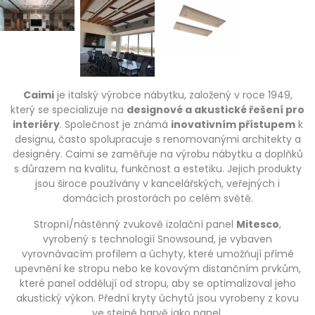
Caimi
je italský výrobce nábytku, založený v roce 1949,
který se specializuje na
designové a akustické řešení pro
interiéry
. Společnost je známá
inovativním přístupem
k
designu, často spolupracuje s renomovanými architekty a
designéry. Caimi se zaměřuje na výrobu nábytku a doplňků
s důrazem na kvalitu, funkčnost a estetiku. Jejich produkty
jsou široce používány v kancelářských, veřejných i
domácích prostorách po celém světě.
Stropní/nástěnný zvukově izolační panel
Mitesco
,
vyrobený s technologií Snowsound, je vybaven
vyrovnávacím profilem a úchyty, které umožňují přímé
upevnění ke stropu nebo ke kovovým distančním prvkům,
které panel oddělují od stropu, aby se optimalizoval jeho
akustický výkon. Přední kryty úchytů jsou vyrobeny z kovu
ve stejné barvě jako panel.