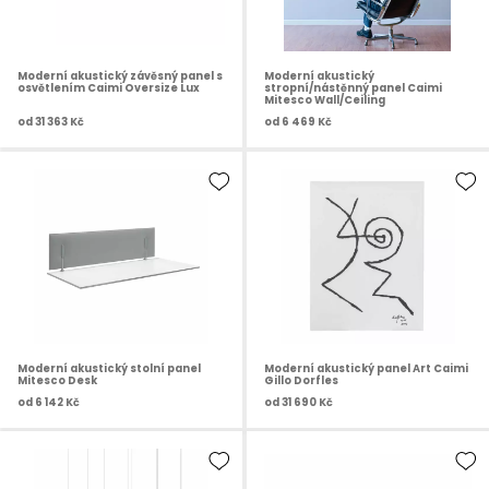
Moderní akustický závěsný panel s
Moderní akustický
osvětlením Caimi Oversize Lux
stropní/nástěnný panel Caimi
Mitesco Wall/Ceiling
od
31 363 Kč
od
6 469 Kč
Moderní akustický stolní panel
Moderní akustický panel Art Caimi
Mitesco Desk
Gillo Dorfles
od
6 142 Kč
od
31 690 Kč