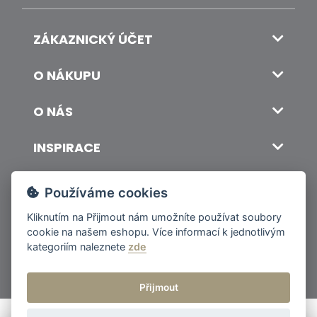
ZÁKAZNICKÝ ÚČET
O NÁKUPU
O NÁS
INSPIRACE
DOPRAVA A PLATBA
Používáme cookies
Kliknutím na
Přijmout
nám umožníte používat soubory
cookie na našem eshopu. Více informací k jednotlivým
© 2026 ITALSKY INTERIER s.r.o. Vytvořilo INIZIO Internet Media s.r.o.
|
nastavení cookies
kategoriím naleznete
zde
Přijmout