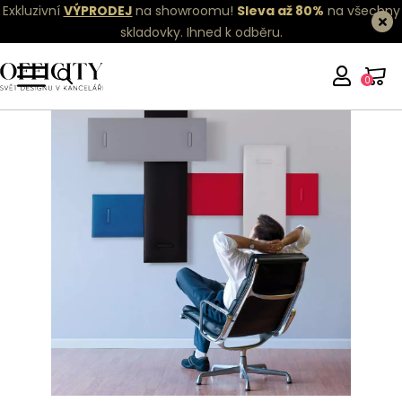
Exkluzivní
VÝPRODEJ
na showroomu!
Sleva až 80%
na všechny
skladovky.
Ihned k odběru.
0