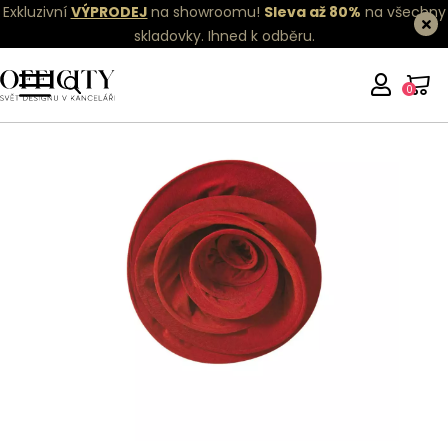
Exkluzivní
VÝPRODEJ
na showroomu!
Sleva až 80%
na všechny
skladovky.
Ihned k odběru.
0