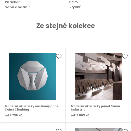
Značka:
Caimi
Doba dodání:
5 týdnů
Ze stejné kolekce
Moderní akustický nástěnný panel
Moderní akustický panel Caimi
Caimi Climbing
Industrial
od
9 736 Kč
od
19 863 Kč