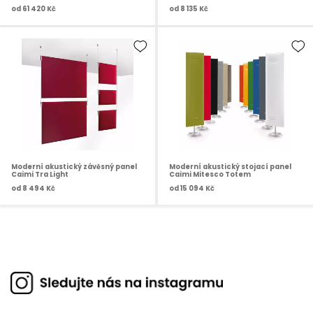
od
61 420 Kč
od
8 135 Kč
Moderní akustický závěsný panel
Moderní akustický stojací panel
Caimi Tra Light
Caimi Mitesco Totem
od
8 494 Kč
od
15 094 Kč