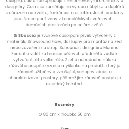
designu, často spolupracuje s renomovanými architekty a
designéry. Caimi se zaměřuje na výrobu nábytku a doplňků
s důrazem na kvalitu, funkčnost a estetiku. Jejich produkty
jsou široce používány v kancelářských, veřejných i
domácích prostorách po celém světě.
Si Sboccia
je zvukově absorpční prvek vytvořený z
materiálu Snowsound Fiber, dostupný pro montáž na zeď
nebo zavěšení na strop. Schopnost designéra Morena
Ferrariho vidět za hranice běžných předmětů vedla k
vytvoření této velké růže. Z jeho náhodného nálezu
růžového poupěte vznikla myšlenka na produkt, který je
zároveň užitečný a vzrušující, schopný zdobit a
charakterizovat prostory, přičemž jim zároveň poskytuje
akustický komfort.
Rozměry
Ø 80 cm x hloubka 50 cm
Typ