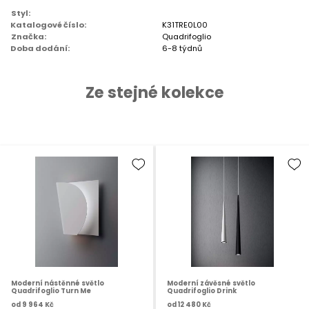
Styl:
Katalogové číslo:
K31TRE0L00
Značka:
Quadrifoglio
Doba dodání:
6-8 týdnů
Ze stejné kolekce
Moderní nástěnné světlo
Moderní závěsné světlo
Quadrifoglio Turn Me
Quadrifoglio Drink
od
9 964 Kč
od
12 480 Kč