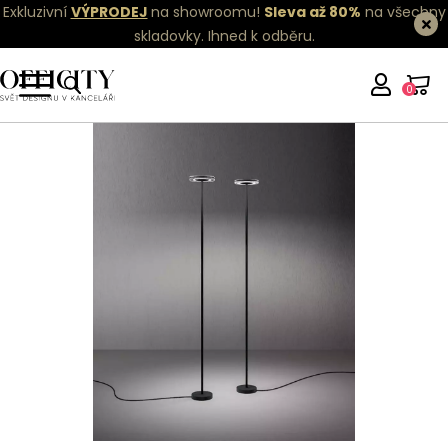
Exkluzivní
VÝPRODEJ
na showroomu!
Sleva až 80%
na všechny
skladovky.
Ihned k odběru.
0