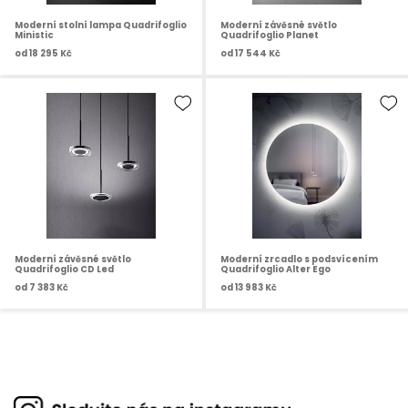
Moderní stolní lampa Quadrifoglio
Moderní závěsné světlo
Ministic
Quadrifoglio Planet
od
18 295 Kč
od
17 544 Kč
Moderní závěsné světlo
Moderní zrcadlo s podsvícením
Quadrifoglio CD Led
Quadrifoglio Alter Ego
od
7 383 Kč
od
13 983 Kč