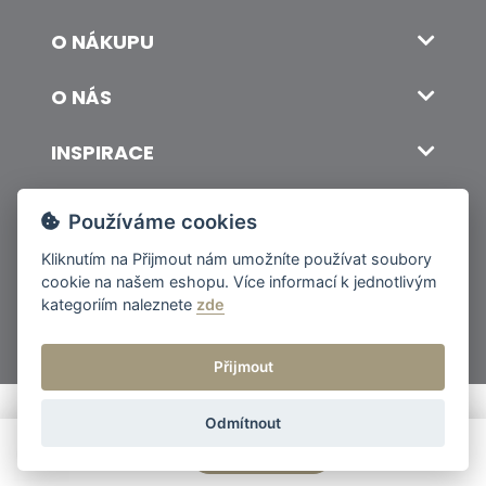
O NÁKUPU
O NÁS
INSPIRACE
DOPRAVA A PLATBA
Používáme cookies
Kliknutím na
Přijmout
nám umožníte používat soubory
cookie na našem eshopu. Více informací k jednotlivým
© 2026 ITALSKY INTERIER s.r.o. Vytvořilo INIZIO Internet Media s.r.o.
|
nastavení cookies
kategoriím naleznete
zde
Přijmout
Odmítnout
Cena od
4 443 Kč
Poptat produkt