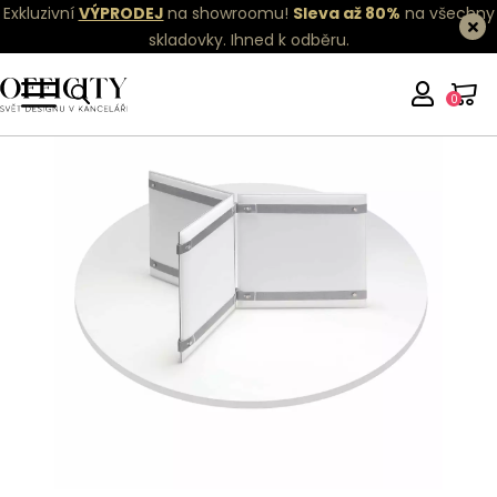
Exkluzivní
VÝPRODEJ
na showroomu!
Sleva až 80%
na všechny
skladovky.
Ihned k odběru.
0