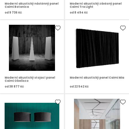
Moderní akustický nástěnný panel
Moderní akustický závěsný panel
Caimi Botanica
Caimi Tra Light
od
9 736 Kč
od
8 494 Kč
Moderní akustický stojací panel
Moderní akustický panel Caimi Mia
Caimi Obelisco
od
38 877 Kč
od
22 542 Kč