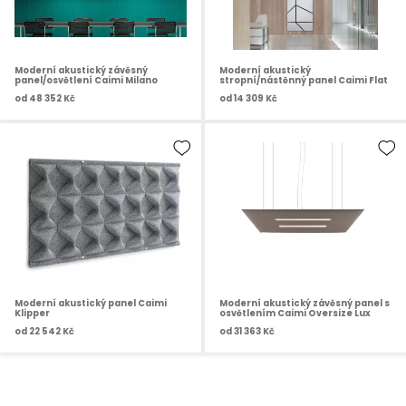
Moderní akustický závěsný
Moderní akustický
panel/osvětlení Caimi Milano
stropní/nástěnný panel Caimi Flat
od
48 352 Kč
od
14 309 Kč
Moderní akustický panel Caimi
Moderní akustický závěsný panel s
Klipper
osvětlením Caimi Oversize Lux
od
22 542 Kč
od
31 363 Kč