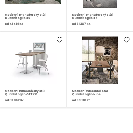
Moderní manažerský stůl
Moderní manažerský stůl
Quadrifoglio X6
Quadrifoglio X7
od
41 491 Kč
od
61 387 Kč
Moderní kancelářský stůl
Moderní zasedací stůl
Quadrifoglio GREKO
Quadrifoglio Nine
od
33 062 Kč
od
69 130 Kč