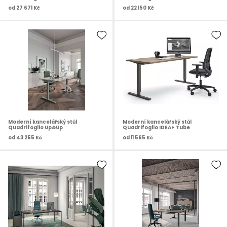
od
27 671 Kč
od
22 150 Kč
Moderní kancelářský stůl
Moderní kancelářský stůl
Quadrifoglio Up&Up
Quadrifoglio IDEA+ Tube
od
43 255 Kč
od
11 565 Kč