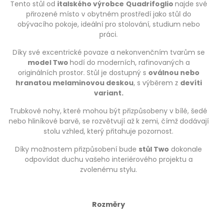
Tento stůl od
italského výrobce
Quadrifoglio
najde své
přirozené místo v obytném prostředí jako stůl do
obývacího pokoje, ideální pro stolování, studium nebo
práci.
Díky své excentrické povaze a nekonvenčním tvarům se
model Two
hodí do moderních, rafinovaných a
originálních prostor. Stůl je dostupný s
oválnou nebo
hranatou melaminovou deskou
, s výběrem z
devíti
variant.
Trubkové nohy, které mohou být přizpůsobeny v bílé, šedé
nebo hliníkové barvě, se rozvětvují až k zemi, čímž dodávají
stolu vzhled, který přitahuje pozornost.
Díky možnostem přizpůsobení bude
stůl Two
dokonale
odpovídat duchu vašeho interiérového projektu a
zvolenému stylu.
Rozměry