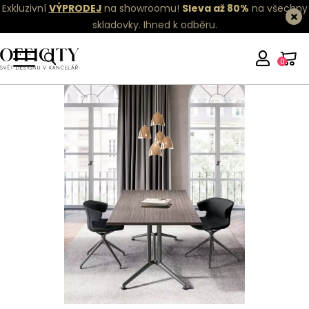
Exkluzivní
VÝPRODEJ
na showroomu!
Sleva až 80%
na všechny
skladovky.
Ihned k odběru.
0