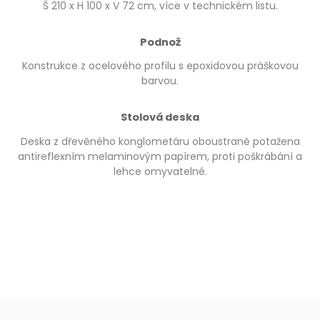
Š 210 x H 100 x V 72 cm, více v technickém listu.
Podnož
Konstrukce z ocelového profilu s epoxidovou práškovou
barvou.
Stolová deska
Deska z dřevěného konglometáru oboustraně potažena
antireflexním melaminovým papírem, proti poškrábání a
lehce omyvatelné.