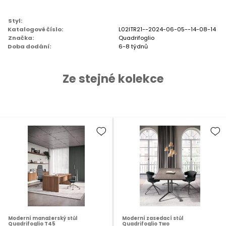
Styl:
Katalogové číslo:
L02ITR21--2024-06-05--14-08-14
Značka:
Quadrifoglio
Doba dodání:
6-8 týdnů
Ze stejné kolekce
Moderní manažerský stůl
Moderní zasedací stůl
Quadrifoglio T45
Quadrifoglio Two