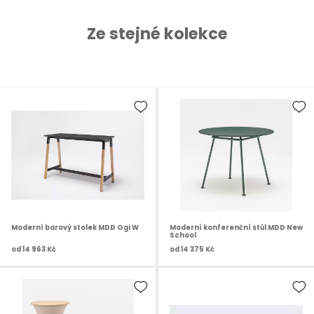
Ze stejné kolekce
Moderní barový stolek MDD Ogi W
Moderní konferenční stůl MDD New
School
od
14 963 Kč
od
14 375 Kč