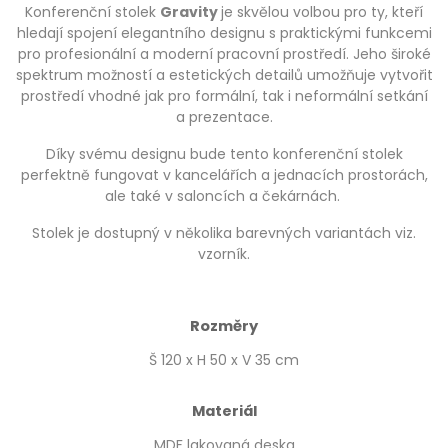
Konferenční stolek
Gravity
je skvělou volbou pro ty, kteří
hledají spojení elegantního designu s praktickými funkcemi
pro profesionální a moderní pracovní prostředí. Jeho široké
spektrum možností a estetických detailů umožňuje vytvořit
prostředí vhodné jak pro formální, tak i neformální setkání
a prezentace.
Díky svému designu bude tento konferenční stolek
perfektně fungovat v kancelářích a jednacích prostorách,
ale také v saloncích a čekárnách.
Stolek je dostupný v několika barevných variantách viz.
vzorník.
Rozměry
Š 120 x H 50 x V 35 cm
Materiál
MDF lakovaná deska