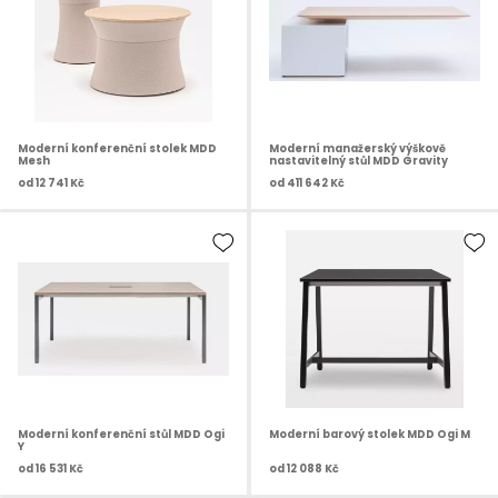
Moderní konferenční stolek MDD
Moderní manažerský výškově
Mesh
nastavitelný stůl MDD Gravity
od
12 741 Kč
od
411 642 Kč
Moderní konferenční stůl MDD Ogi
Moderní barový stolek MDD Ogi M
Y
od
16 531 Kč
od
12 088 Kč