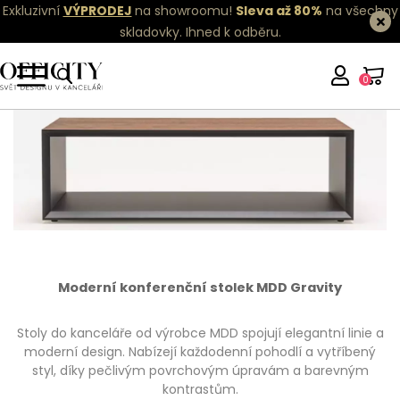
Exkluzivní
VÝPRODEJ
na showroomu!
Sleva až 80%
na všechny
skladovky.
Ihned k odběru.
0
Moderní konferenční stolek MDD Gravity
Stoly do kanceláře od výrobce MDD spojují elegantní linie a
moderní design. Nabízejí každodenní pohodlí a vytříbený
styl, díky pečlivým povrchovým úpravám a barevným
kontrastům.