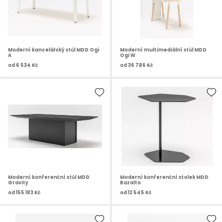
Moderní kancelářský stůl MDD Ogi
Moderní multimediální stůl MDD
A
Ogi W
od
6 534 Kč
od
36 786 Kč
Moderní konferenční stůl MDD
Moderní konferenční stolek MDD
Gravity
Bazalto
od
155 183 Kč
od
12 545 Kč