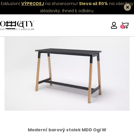
Exkluzivní
VÝPRODEJ
na showroomu!
Sleva až 80%
na všechny
skladovky.
Ihned k odběru.
0
Moderní barový stolek MDD Ogi W