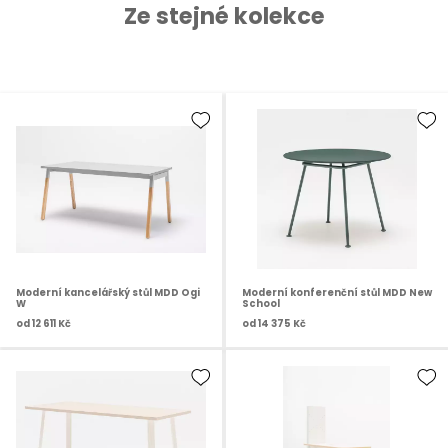
Ze stejné kolekce
Moderní kancelářský stůl MDD Ogi
Moderní konferenční stůl MDD New
W
School
od
12 611 Kč
od
14 375 Kč