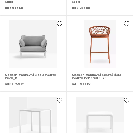
Kado
3684
od
8 658 Kč
od
21 236 Kč
Moderní venkovní křeslo Pedrali
Moderní venkovní barová židle
Reva_P
Pedrali Panarea 3678
od
39 759 Kč
od
16 988 Kč