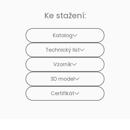
Ke stažení:
Katalog
Technický list
Vzorník
3D model
Certifikát