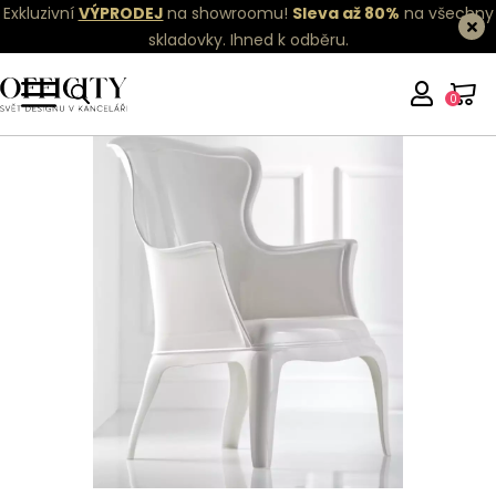
Exkluzivní
VÝPRODEJ
na showroomu!
Sleva až 80%
na všechny
skladovky.
Ihned k odběru.
0