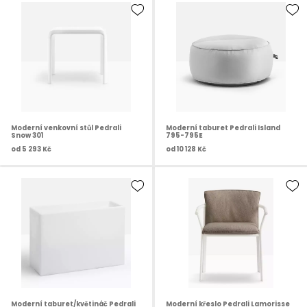
Moderní venkovní stůl Pedrali
Moderní taburet Pedrali Island
Snow 301
795-795E
od
5 293 Kč
od
10 128 Kč
Moderní taburet/květináč Pedrali
Moderní křeslo Pedrali Lamorisse