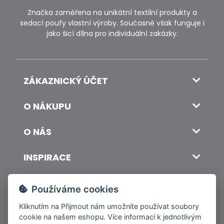
Značka zaměřena na unikátní textilní produkty a
sedací poufy vlastní výroby. Současně však funguje i
jako šicí dílna pro individuální zakázky.
ZÁKAZNICKÝ ÚČET
O NÁKUPU
O NÁS
INSPIRACE
DOPRAVA A PLATBA
Používáme cookies
Kliknutím na
Přijmout
nám umožníte používat soubory
cookie na našem eshopu. Více informací k jednotlivým
© 2026 ITALSKY INTERIER s.r.o. Vytvořilo INIZIO Internet Media s.r.o.
|