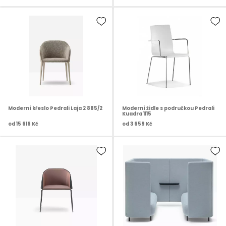
Moderní křeslo Pedrali Laja 2 885/2
Moderní židle s područkou Pedrali
Kuadra 1115
od
15 616 Kč
od
3 659 Kč