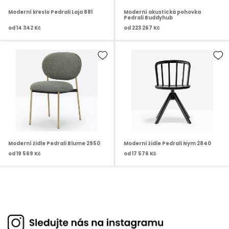
Moderní křeslo Pedrali Laja 881
Moderní akustická pohovka
Pedrali Buddyhub
od
14 342 Kč
od
223 267 Kč
Moderní židle Pedrali Blume 2950
Moderní židle Pedrali Nym 2840
od
19 569 Kč
od
17 576 Kč