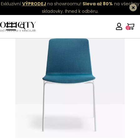
Exkluzivní
VÝPRODEJ
na showroomu!
Sleva až 80%
na všechny
skladovky.
Ihned k odběru.
0