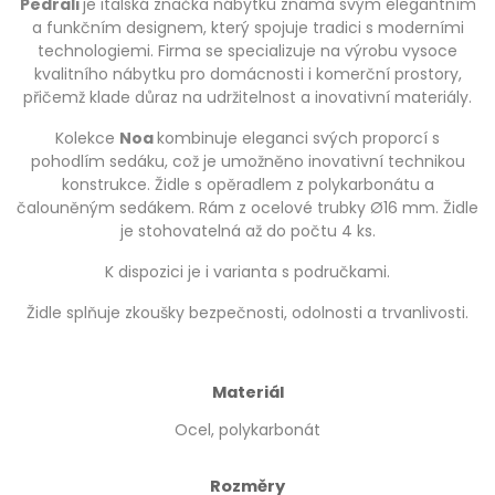
Pedrali
je italská značka nábytku známá svým elegantním
a funkčním designem, který spojuje tradici s moderními
technologiemi. Firma se specializuje na výrobu vysoce
kvalitního nábytku pro domácnosti i komerční prostory,
přičemž klade důraz na udržitelnost a inovativní materiály.
Kolekce
Noa
kombinuje eleganci svých proporcí s
pohodlím sedáku, což je umožněno inovativní technikou
konstrukce. Židle s opěradlem z polykarbonátu a
čalouněným sedákem. Rám z ocelové trubky Ø16 mm. Židle
je stohovatelná až do počtu 4 ks.
K dispozici je i varianta s područkami.
Židle splňuje zkoušky bezpečnosti, odolnosti a trvanlivosti.
Materiál
Ocel, polykarbonát
Rozměry