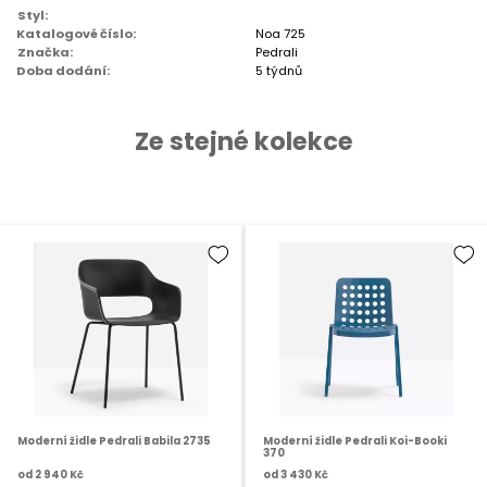
Styl:
Katalogové číslo:
Noa 725
Značka:
Pedrali
Doba dodání:
5 týdnů
Ze stejné kolekce
Moderní židle Pedrali Babila 2735
Moderní židle Pedrali Koi-Booki
370
od
2 940 Kč
od
3 430 Kč