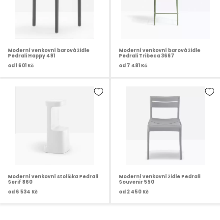
Moderní venkovní barová židle
Moderní venkovní barová židle
Pedrali Happy 491
Pedrali Tribeca 3667
od
1 601 Kč
od
7 481 Kč
Moderní venkovní stolička Pedrali
Moderní venkovní židle Pedrali
Serif 860
Souvenir 550
od
6 534 Kč
od
2 450 Kč