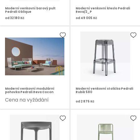
Moderní venkovní barový pult
Moderní venkovní křeslo Pedrali
Pedrali Oblique
Reva/2_P
od
32 180 Kč
od
49 005 Kč
Moderní venkovní modulární
Moderní venkovní stolička Pedrali
pohovka Pedrali Reva Cocon
Rubik 580
Cena na vyžádání
od
2 875 Kč