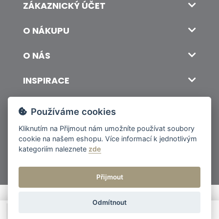
ZÁKAZNICKÝ ÚČET
O NÁKUPU
O NÁS
INSPIRACE
DOPRAVA A PLATBA
Používáme cookies
Kliknutím na
Přijmout
nám umožníte používat soubory
cookie na našem eshopu. Více informací k jednotlivým
© 2026 ITALSKY INTERIER s.r.o. Vytvořilo INIZIO Internet Media s.r.o.
|
nastavení cookies
kategoriím naleznete
zde
Přijmout
Odmítnout
Cena od
2 450 Kč
Poptat produkt