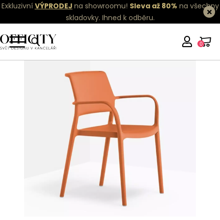
Exkluzivní
VÝPRODEJ
na showroomu!
Sleva až 80%
na všechny
skladovky.
Ihned k odběru.
0