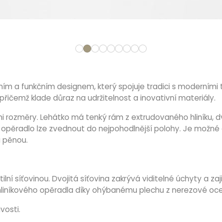
ím a funkčním designem, který spojuje tradici s moderními t
přičemž klade důraz na udržitelnost a inovativní materiály.
i rozměry. Lehátko má tenký rám z extrudovaného hliníku, dvě 
radlo lze zvednout do nejpohodlnější polohy. Je možné do
u pěnou.
í síťovinou. Dvojitá síťovina zakrývá viditelné úchyty a zaji
hliníkového opěradla díky ohýbanému plechu z nerezové oce
vosti.