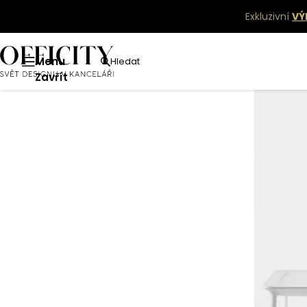
Exkluzivní
VÝ
Menu
Hledat
Zavřít