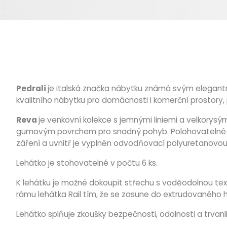
Pedrali
je italská značka nábytku známá svým elegantn
kvalitního nábytku pro domácnosti i komerční prostory, 
Reva
je venkovní kolekce s jemnými liniemi a velkorysým
gumovým povrchem pro snadný pohyb. Polohovatelné opě
záření a uvnitř je vyplněn odvodňovací polyuretanovo
Lehátko je stohovatelné v počtu 6 ks.
K lehátku je možné dokoupit střechu s voděodolnou textiln
rámu lehátka Rail tím, že se zasune do extrudovaného 
Lehátko splňuje zkoušky bezpečnosti, odolnosti a trvanli