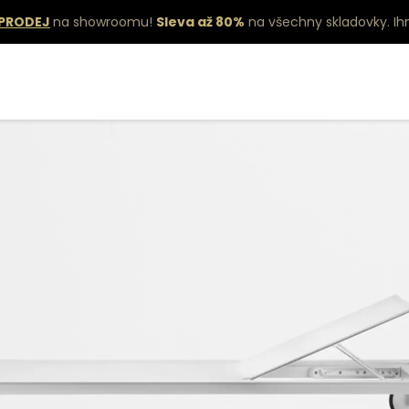
PRODEJ
na showroomu!
Sleva až 80%
na všechny skladovky.
Ih