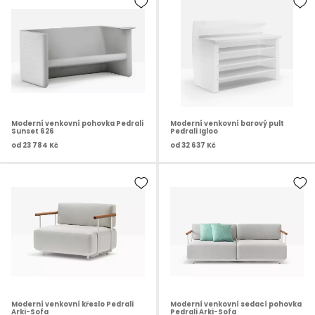
Moderní venkovní pohovka Pedrali
Moderní venkovní barový pult
Sunset 626
Pedrali Igloo
od
23 784 Kč
od
32 637 Kč
Moderní venkovní křeslo Pedrali
Moderní venkovní sedací pohovka
Arki-Sofa
Pedrali Arki-Sofa