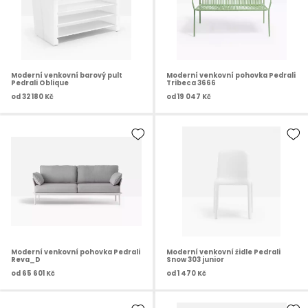
Moderní venkovní barový pult
Moderní venkovní pohovka Pedrali
Pedrali Oblique
Tribeca 3666
od
32 180 Kč
od
19 047 Kč
Moderní venkovní pohovka Pedrali
Moderní venkovní židle Pedrali
Reva_D
Snow 303 junior
od
65 601 Kč
od
1 470 Kč