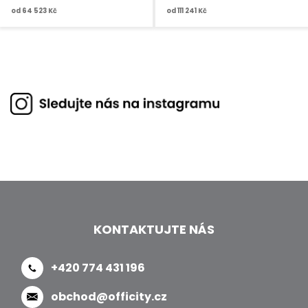
od
64 523 Kč
od
111 241 Kč
KONTAKTUJTE NÁS
+420 774 431 196
obchod@officity.cz