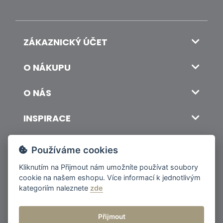
ZÁKAZNICKÝ ÚČET
O NÁKUPU
O NÁS
INSPIRACE
DOPRAVA A PLATBA
Používáme cookies
Kliknutím na
Přijmout
nám umožníte používat soubory
cookie na našem eshopu. Více informací k jednotlivým
© 2026 ITALSKY INTERIER s.r.o. Vytvořilo INIZIO Internet Media s.r.o.
|
nastavení cookies
kategoriím naleznete
zde
Přijmout