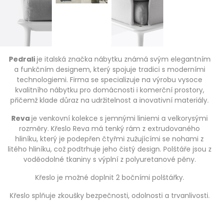
Pedrali
je italská značka nábytku známá svým elegantním
a funkčním designem, který spojuje tradici s moderními
technologiemi. Firma se specializuje na výrobu vysoce
kvalitního nábytku pro domácnosti i komerční prostory,
přičemž klade důraz na udržitelnost a inovativní materiály.
Reva
je venkovní kolekce s jemnými liniemi a velkorysými
rozměry. Křeslo Reva má tenký rám z extrudovaného
hliníku, který je podepřen čtyřmi zužujícími se nohami z
litého hliníku, což podtrhuje jeho čistý design. Polštáře jsou z
voděodolné tkaniny s výplní z polyuretanové pěny.
Křeslo je možné doplnit 2 bočními polštářky.
Křeslo splňuje zkoušky bezpečnosti, odolnosti a trvanlivosti.