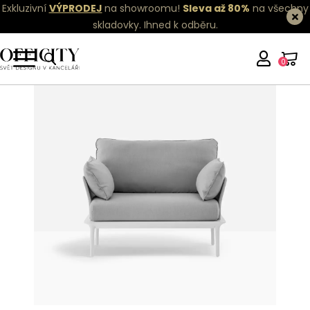
Exkluzivní
VÝPRODEJ
na showroomu!
Sleva až 80%
na všechny
skladovky.
Ihned k odběru.
0