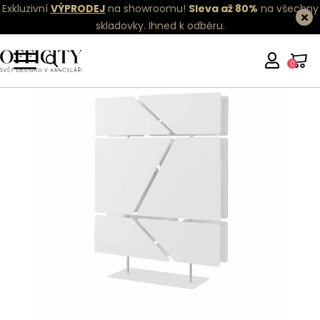
Exkluzivní
VÝPRODEJ
na showroomu!
Sleva až 80%
na všechny
skladovky.
Ihned k odběru.
0