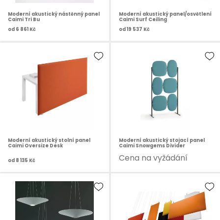
Moderní akustický nástěnný panel
Moderní akustický panel/osvětlení
Caimi Tri Bu
Caimi Surf Ceiling
od
6 861 Kč
od
19 537 Kč
Moderní akustický stolní panel
Moderní akustický stojací panel
Caimi Oversize Desk
Caimi Snowgems Divider
Cena na vyžádání
od
8 135 Kč