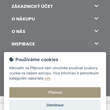
ZÁKAZNICKÝ ÚČET
O NÁKUPU
O NÁS
INSPIRACE
DOPRAVA A PLATBA
Používáme cookies
Kliknutím na
Přijmout
nám umožníte používat soubory
cookie na našem eshopu. Více informací k jednotlivým
© 2026 ITALSKY INTERIER s.r.o. Vytvořilo INIZIO Internet Media s.r.o.
|
nastavení cookies
kategoriím naleznete
zde
Přijmout
Odmítnout