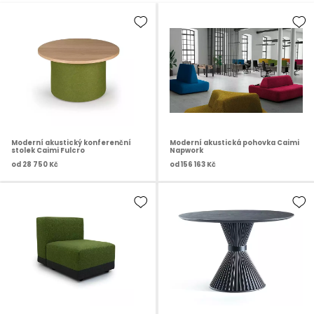
Moderní akustický konferenční
Moderní akustická pohovka Caimi
stolek Caimi Fulcro
Napwork
od
28 750 Kč
od
156 163 Kč