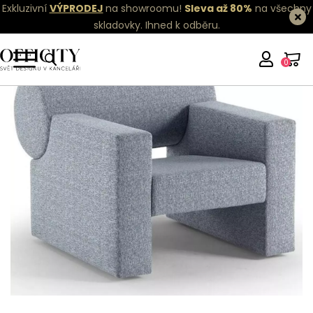
Exkluzivní
VÝPRODEJ
na showroomu!
Sleva až 80%
na všechny
skladovky.
Ihned k odběru.
0