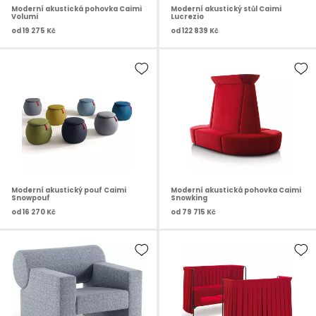
Moderní akustická pohovka Caimi
Moderní akustický stůl Caimi
Volumi
Lucrezio
od
19 275 Kč
od
122 839 Kč
Moderní akustický pouf Caimi
Moderní akustická pohovka Caimi
Snowpouf
Snowking
od
16 270 Kč
od
79 715 Kč