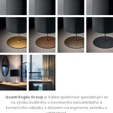
Quadrifoglio Group
je italská společnost specializující se
na výrobu kvalitního a inovativního kancelářského a
komerčního nábytku, s důrazem na ergonomii, estetiku a
udržitelnost.