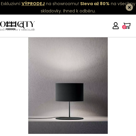
Exkluzivní
VÝPRODEJ
na showroomu!
Sleva až 80%
na všechny
skladovky.
Ihned k odběru.
0