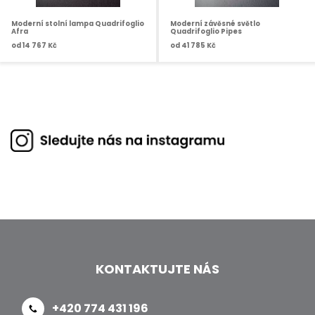
Moderní stolní lampa Quadrifoglio
Moderní závěsné světlo
Afra
Quadrifoglio Pipes
od
14 767 Kč
od
41 785 Kč
KONTAKTUJTE NÁS
+420 774 431 196