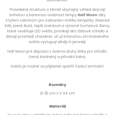
Pravidelná struktura a téměř obyčejný vzhled skrývají
bohatou a barevnou osobnost lampy
Half Moon
díky
čtyřem odstínům pro čalounění vnitřku lampičky. Klasická
bílá, jasně žlutá, teplá oranžová a výrazně fuchsiová. Barvy,
které osvětluje LED světlo, pronikají skrz látkové stínidlo a
dávají prostředí charakter, ať už intenzitou stmívatelného
světla vystupují silněji či jemněji.
Half Moon je k dispozici s dvěma druhy látky pro stínidlo:
černý bavlněný a přírodní lněný.
Světlo je možné za příplatek opatřit funkcí stmívání.
Rozměry
Ø 35 cm x V 44 cm
Materiál
Kovový rám s nástřikem, lněné nebo bavlněné stínidlo s