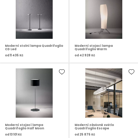
Moderní stolní lampa Quadrifoglio
Moderní stojací lampa
CD Led
Quadrifoglio Warm
od
11 435 Kč
od
42 928 Kč
Moderní stojací lampa
Moderní závěsné světlo
Quadrifoglio Half Moon
Quadrifoglio Escape
od
13 101 Kč
od
25 875 Kč