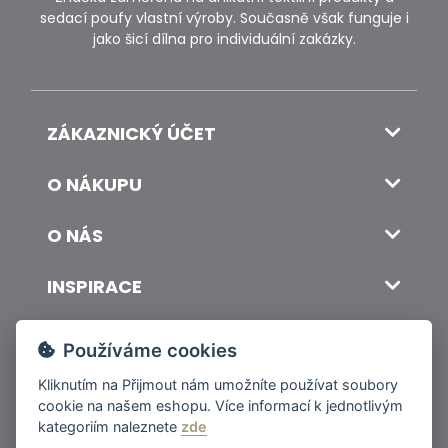
sedací poufy vlastní výroby. Současně však funguje i
jako šicí dílna pro individuální zakázky.
ZÁKAZNICKÝ ÚČET
O NÁKUPU
O NÁS
INSPIRACE
DOPRAVA A PLATBA
Používáme cookies
Kliknutím na
Přijmout
nám umožníte používat soubory
cookie na našem eshopu. Více informací k jednotlivým
© 2026 ITALSKY INTERIER s.r.o. Vytvořilo INIZIO Internet Media s.r.o.
|
nastavení cookies
kategoriím naleznete
zde