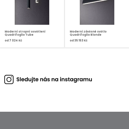
Moderní stropní osvětlení
Moderní závěsné světlo
Quadrifoglio Tube
Quadrifoglio Blonde
od
7 024 Kč
od
35 153 Kč