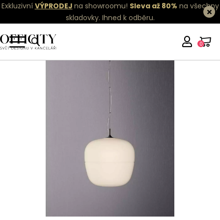
Exkluzivní
VÝPRODEJ
na showroomu!
Sleva až 80%
na všechny
skladovky.
Ihned k odběru.
0