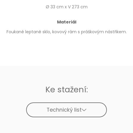
Ø 33 cm x V 273 cm
Materiál
Foukané leptané sklo, kovový rám s práškovým nástřikem.
Ke stažení:
Technický list