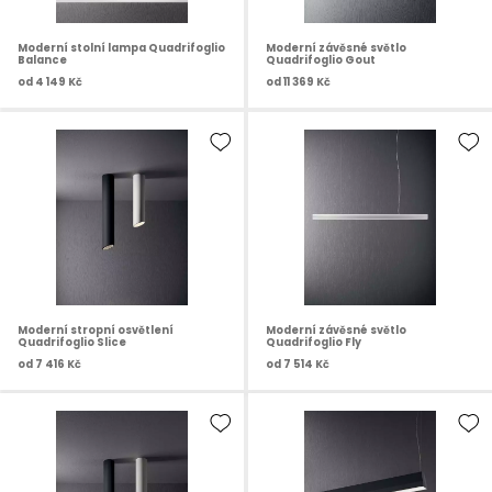
Moderní stolní lampa Quadrifoglio
Moderní závěsné světlo
Balance
Quadrifoglio Gout
od
4 149 Kč
od
11 369 Kč
Moderní stropní osvětlení
Moderní závěsné světlo
Quadrifoglio Slice
Quadrifoglio Fly
od
7 416 Kč
od
7 514 Kč