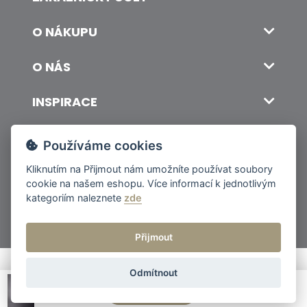
O NÁKUPU
O NÁS
INSPIRACE
DOPRAVA A PLATBA
Používáme cookies
Kliknutím na
Přijmout
nám umožníte používat soubory
cookie na našem eshopu. Více informací k jednotlivým
© 2026 ITALSKY INTERIER s.r.o. Vytvořilo INIZIO Internet Media s.r.o.
|
nastavení cookies
kategoriím naleznete
zde
Přijmout
Odmítnout
Cena od
7 383 Kč
Poptat produkt