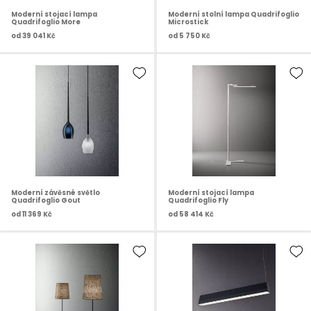
Moderní stojací lampa
Moderní stolní lampa Quadrifoglio
Quadrifoglio More
Microstick
od
39 041 Kč
od
5 750 Kč
Moderní závěsné světlo
Moderní stojací lampa
Quadrifoglio Gout
Quadrifoglio Fly
od
11 369 Kč
od
58 414 Kč