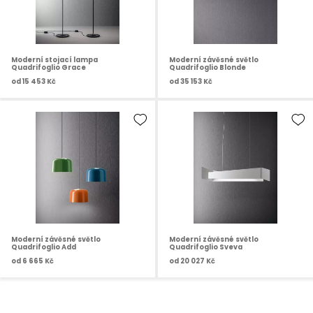
Moderní stojací lampa
Moderní závěsné světlo
Quadrifoglio Grace
Quadrifoglio Blonde
od
15 453 Kč
od
35 153 Kč
Moderní závěsné světlo
Moderní závěsné světlo
Quadrifoglio Add
Quadrifoglio Sveva
od
6 665 Kč
od
20 027 Kč