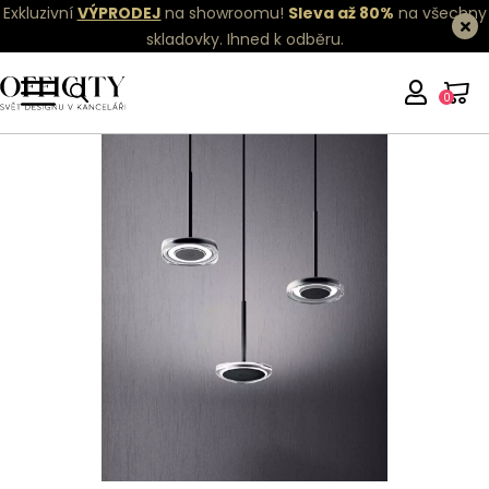
Exkluzivní
VÝPRODEJ
na showroomu!
Sleva až 80%
na všechny
skladovky.
Ihned k odběru.
0