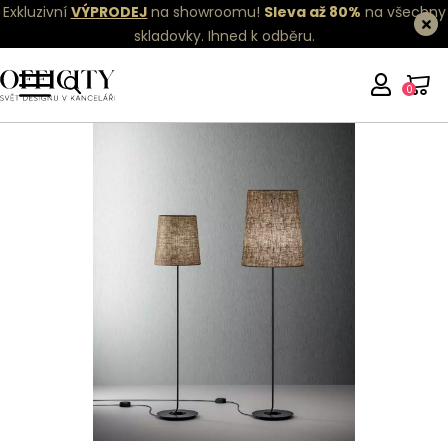
Exkluzivní
VÝPRODEJ
na showroomu!
Sleva až 80%
na všechny
skladovky.
Ihned k odběru.
0