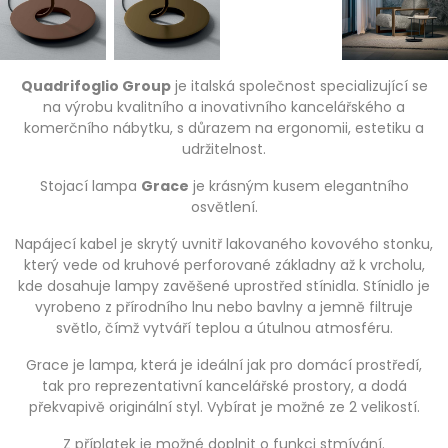
Quadrifoglio Group
je italská společnost specializující se
na výrobu kvalitního a inovativního kancelářského a
komerčního nábytku, s důrazem na ergonomii, estetiku a
udržitelnost.
Stojací lampa
Grace
je krásným kusem elegantního
osvětlení.
Napájecí kabel je skrytý uvnitř lakovaného kovového stonku,
který vede od kruhové perforované základny až k vrcholu,
kde dosahuje lampy zavěšené uprostřed stínidla. Stínidlo je
vyrobeno z přírodního lnu nebo bavlny a jemně filtruje
světlo, čímž vytváří teplou a útulnou atmosféru.
Grace je lampa, která je ideální jak pro domácí prostředí,
tak pro reprezentativní kancelářské prostory, a dodá
překvapivě originální styl. Vybírat je možné ze 2 velikostí.
Z příplatek je možné doplnit o funkci stmívání.