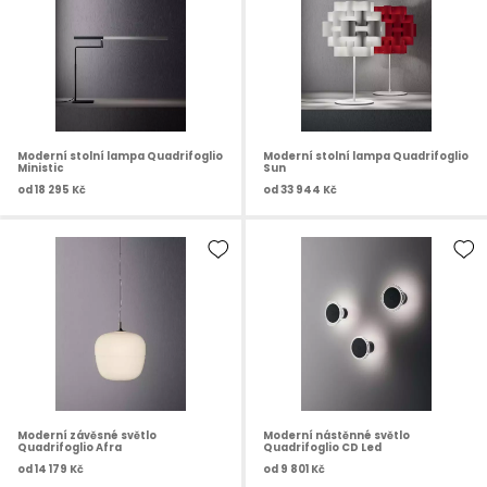
Moderní stolní lampa Quadrifoglio
Moderní stolní lampa Quadrifoglio
Ministic
Sun
od
18 295 Kč
od
33 944 Kč
Moderní závěsné světlo
Moderní nástěnné světlo
Quadrifoglio Afra
Quadrifoglio CD Led
od
14 179 Kč
od
9 801 Kč