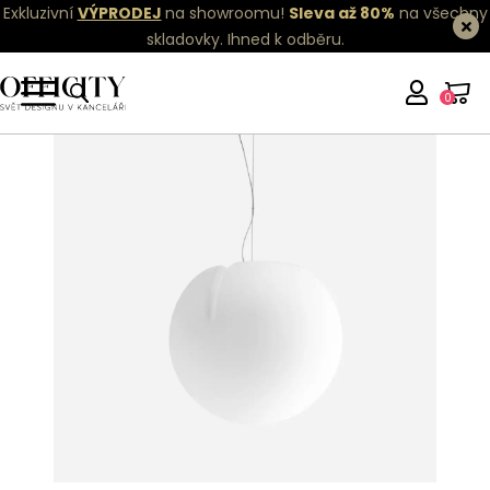
Exkluzivní
VÝPRODEJ
na showroomu!
Sleva až 80%
na všechny
skladovky.
Ihned k odběru.
0