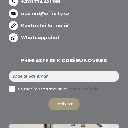
+420 774 431 196
obchod@officity.cz
Kontaktní formulář
Whatsapp chat
PŘIHLASTE SE K ODBĚRU NOVINEK
Souhlasím se zpracováním
osobních údajů
*
Odebírat