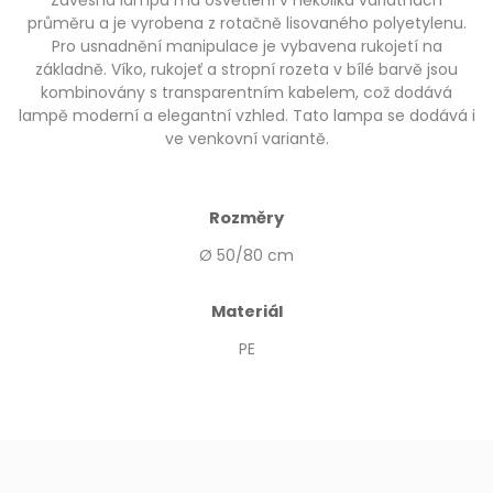
Závěsná lampa má osvětlení v několika variatnách
průměru a je vyrobena z rotačně lisovaného polyetylenu.
Pro usnadnění manipulace je vybavena rukojetí na
základně. Víko, rukojeť a stropní rozeta v bílé barvě jsou
kombinovány s transparentním kabelem, což dodává
lampě moderní a elegantní vzhled. Tato lampa se dodává i
ve venkovní variantě.
Rozměry
Ø 50/80 cm
Materiál
PE