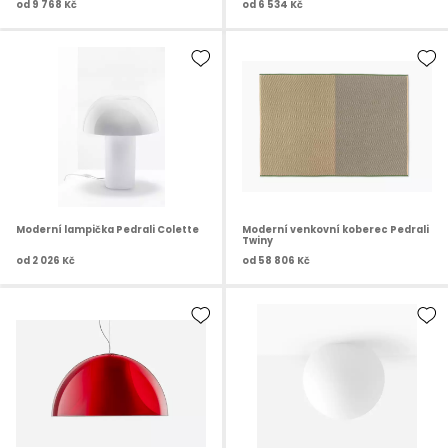
od
9 768 Kč
od
6 534 Kč
Moderní lampička Pedrali Colette
Moderní venkovní koberec Pedrali
Twiny
od
2 026 Kč
od
58 806 Kč