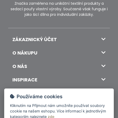
Značka zaměřena na unikátní textilní produkty a
sedací poufy vlastní výroby. Současně však funguje i
jako šicí dílna pro individuální zakázky.
ZÁKAZNICKÝ ÚČET
O NÁKUPU
O NÁS
INSPIRACE
DOPRAVA A PLATBA
Používáme cookies
Kliknutím na
Přijmout
nám umožníte používat soubory
cookie na našem eshopu. Více informací k jednotlivým
© 2026 ITALSKY INTERIER s.r.o. Vytvořilo INIZIO Internet Media s.r.o.
|
nastavení cookies
kategoriím naleznete
zde