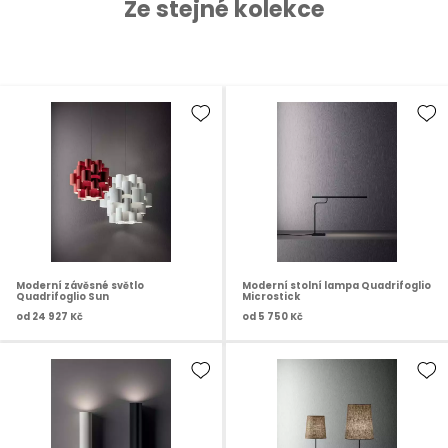
Ze stejné kolekce
Moderní závěsné světlo
Moderní stolní lampa Quadrifoglio
Quadrifoglio Sun
Microstick
od
24 927 Kč
od
5 750 Kč