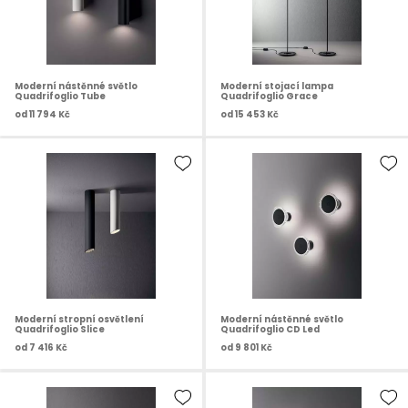
Moderní nástěnné světlo
Moderní stojací lampa
Quadrifoglio Tube
Quadrifoglio Grace
od
11 794 Kč
od
15 453 Kč
Moderní stropní osvětlení
Moderní nástěnné světlo
Quadrifoglio Slice
Quadrifoglio CD Led
od
7 416 Kč
od
9 801 Kč