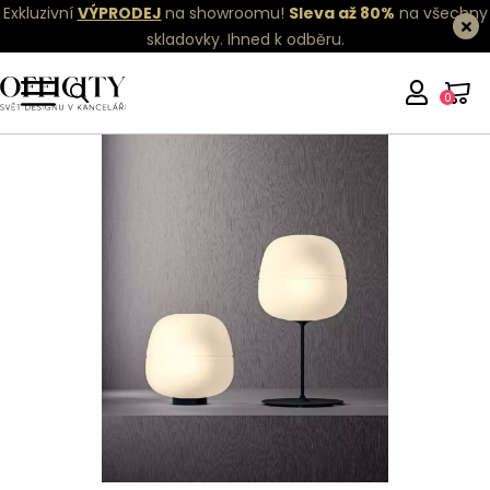
Exkluzivní
VÝPRODEJ
na showroomu!
Sleva až 80%
na všechny
skladovky.
Ihned k odběru.
0