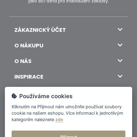
jako šicí dílna pro individuální zakázky.
ZÁKAZNICKÝ ÚČET
O NÁKUPU
O NÁS
INSPIRACE
DOPRAVA A PLATBA
Používáme cookies
Kliknutím na
Přijmout
nám umožníte používat soubory
cookie na našem eshopu. Více informací k jednotlivým
© 2026 ITALSKY INTERIER s.r.o. Vytvořilo INIZIO Internet Media s.r.o.
|
nastavení cookies
kategoriím naleznete
zde