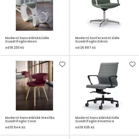
Moderní kancelářská židle
Moderní konferenční židle
Quadrifoglio Moon
Quadrifoglio Dièsis
od
18 230 Kč
od
26 887 Kč
Moderní kancelářské křesílko
Moderní kancelářská židle
Quadrifoglio Cove
Quadrifoglio Dinamica
od
10 944 Kč
od
19 635 Kč