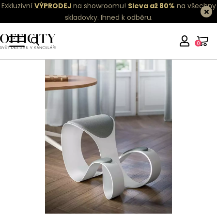
Exkluzivní
VÝPRODEJ
na showroomu!
Sleva až 80%
na všechny
skladovky.
Ihned k odběru.
0