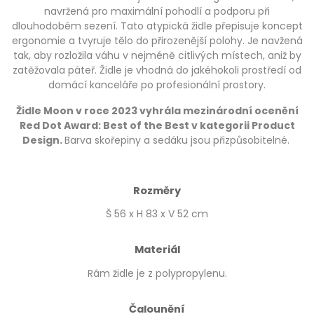
navržená pro maximální pohodlí a podporu při
dlouhodobém sezení. Tato atypická židle přepisuje koncept
ergonomie a tvyruje tělo do přirozenější polohy. Je navžená
tak, aby rozložila váhu v nejméně citlivých místech, aniž by
zatěžovala páteř. Židle je vhodná do jakéhokoli prostředí od
domácí kanceláře po profesionální prostory.
Židle Moon v roce 2023 vyhrála mezinárodní ocenění
Red Dot Award: Best of the Best v kategorii Product
Design.
Barva skořepiny a sedáku jsou přizpůsobitelné.
Rozměry
Š 56 x H 83 x V 52 cm
Materiál
Rám židle je z polypropylenu.
Čalounění