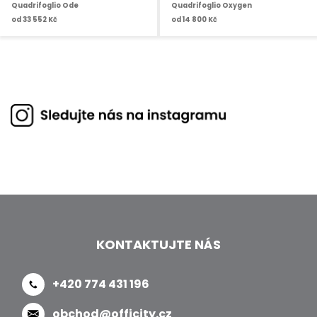
Quadrifoglio Ode
Quadrifoglio Oxygen
od
33 552 Kč
od
14 800 Kč
KONTAKTUJTE NÁS
+420 774 431 196
obchod@officity.cz