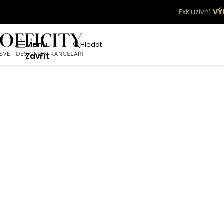
Exkluzivní
VÝ
Menu
Hledat
Zavřít