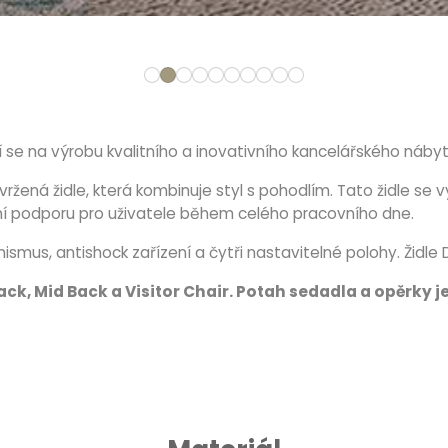
cí se na výrobu kvalitního a inovativního kancelářského nábyt
žená židle, která kombinuje styl s pohodlím. Tato židle se 
lní podporu pro uživatele během celého pracovního dne.
ismus, antishock zařízení a čytři nastavitelné polohy. Židle 
ack, Mid Back a Visitor Chair. Potah sedadla a opěrky 