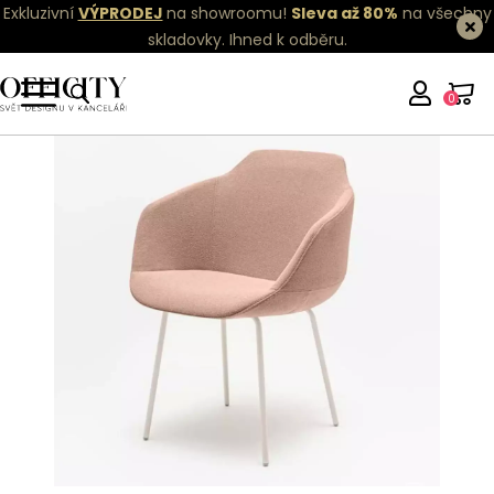
Exkluzivní
VÝPRODEJ
na showroomu!
Sleva až 80%
na všechny
skladovky.
Ihned k odběru.
0