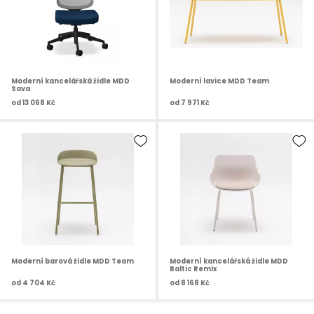
Moderní kancelářská židle MDD
Moderní lavice MDD Team
Sava
od
13 068 Kč
od
7 971 Kč
Moderní barová židle MDD Team
Moderní kancelářská židle MDD
Baltic Remix
od
4 704 Kč
od
8 168 Kč