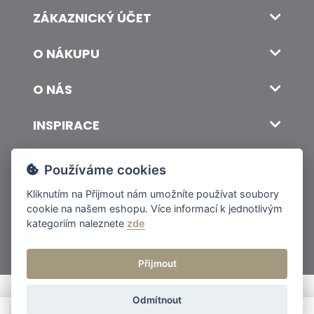
ZÁKAZNICKÝ ÚČET
O NÁKUPU
O NÁS
INSPIRACE
DOPRAVA A PLATBA
Používáme cookies
Kliknutím na
Přijmout
nám umožníte používat soubory
cookie na našem eshopu. Více informací k jednotlivým
© 2026 ITALSKY INTERIER s.r.o. Vytvořilo INIZIO Internet Media s.r.o.
|
nastavení cookies
kategoriím naleznete
zde
Přijmout
Odmítnout