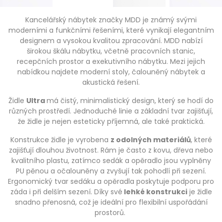
Kancelářský nábytek značky MDD je známý svými
moderními a funkčními řešeními, které vynikají elegantním
designem a vysokou kvalitou zpracování. MDD nabízí
širokou škálu nábytku, včetně pracovních stanic,
recepčních prostor a exekutivního nábytku. Mezi jejich
nabídkou najdete moderní stoly, čalouněný nábytek a
akustická řešení.
Židle
Ultra
má čistý, minimalistický design, který se hodí do
různých prostředí. Jednoduché linie a základní tvar zajišťují,
že židle je nejen esteticky příjemná, ale také praktická.
Konstrukce židle je vyrobena
z odolných materiálů
, které
zajišťují dlouhou životnost. Rám je často z kovu, dřeva nebo
kvalitního plastu, zatímco sedák a opěradlo jsou vyplněny
PU pěnou a očalouněny a zvyšují tak pohodlí při sezení.
Ergonomický tvar sedáku a opěradla poskytuje podporu pro
záda i při delším sezení. Díky své
lehké konstrukci
je židle
snadno přenosná, což je ideální pro flexibilní uspořádání
prostorů.