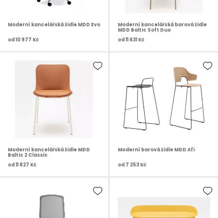
Moderní kancelářská židle MDD Evo
Moderní kancelářská barová židle
MDD Baltic Soft Duo
od
10 977 Kč
od
11 631 Kč
Moderní kancelářská židle MDD
Moderní barová židle MDD Afi
Baltic 2 Classic
od
11 827 Kč
od
7 253 Kč