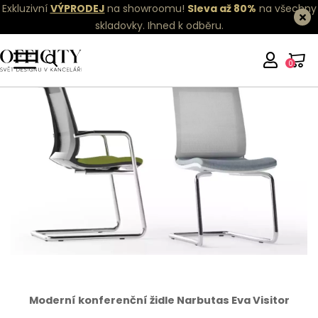
Exkluzivní
VÝPRODEJ
na showroomu!
Sleva až 80%
na všechny
skladovky.
Ihned k odběru.
0
Moderní konferenční židle Narbutas Eva Visitor