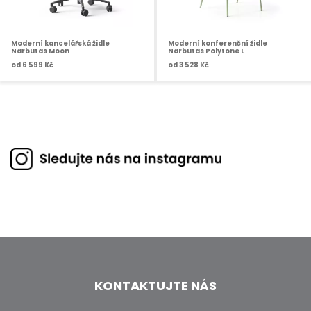
Moderní kancelářská židle
Moderní konferenční židle
Narbutas Moon
Narbutas Polytone L
od
6 599 Kč
od
3 528 Kč
KONTAKTUJTE NÁS