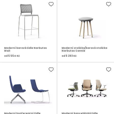
Moderní barová židle Narbutas
Moderní stolička/barová stolička
Wait
Narbutas Cannie
od
5 554 Kč
od
5 293 Kč
Moderní konferenční židle
Moderní kancelářská židle