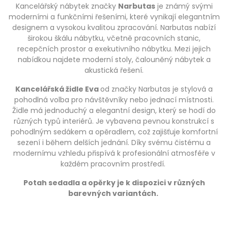
Kancelářský nábytek značky
Narbutas
je známý svými
moderními a funkčními řešeními, které vynikají elegantním
designem a vysokou kvalitou zpracování. Narbutas nabízí
širokou škálu nábytku, včetně pracovních stanic,
recepčních prostor a exekutivního nábytku. Mezi jejich
nabídkou najdete moderní stoly, čalouněný nábytek a
akustická řešení.
Kancelářská židle Eva
od značky Narbutas je stylová a
pohodlná volba pro návštěvníky nebo jednací místnosti.
Židle má jednoduchý a elegantní design, který se hodí do
různých typů interiérů. Je vybavena pevnou konstrukcí s
pohodlným sedákem a opěradlem, což zajišťuje komfortní
sezení i během delších jednání. Díky svému čistému a
modernímu vzhledu přispívá k profesionální atmosféře v
každém pracovním prostředí.
Potah sedadla a opěrky je k dispozici v různých
barevných variantách.