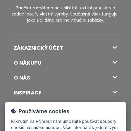
Značka zaměřena na unikátní textilní produkty a
sedací poufy vlastní výroby. Současně však funguje i
jako šicí dílna pro individuální zakázky.
ZÁKAZNICKÝ ÚČET
O NÁKUPU
O NÁS
INSPIRACE
DOPRAVA A PLATBA
Používáme cookies
Kliknutím na
Přijmout
nám umožníte používat soubory
cookie na našem eshopu. Více informací k jednotlivým
© 2026 ITALSKY INTERIER s.r.o. Vytvořilo INIZIO Internet Media s.r.o.
|