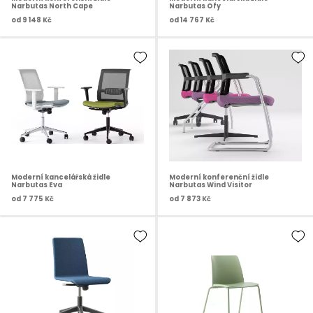
Narbutas North Cape
Narbutas Ofy
od
9 148 Kč
od
14 767 Kč
Moderní kancelářská židle
Moderní konferenční židle
Narbutas Eva
Narbutas Wind Visitor
od
7 775 Kč
od
7 873 Kč