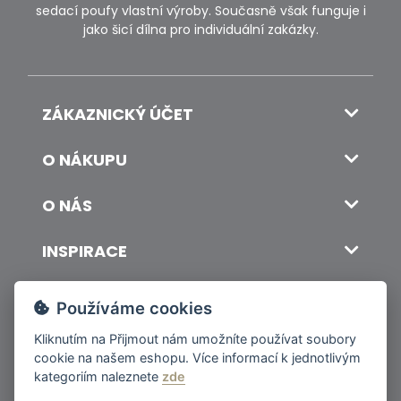
sedací poufy vlastní výroby. Současně však funguje i
jako šicí dílna pro individuální zakázky.
ZÁKAZNICKÝ ÚČET
O NÁKUPU
O NÁS
INSPIRACE
DOPRAVA A PLATBA
Používáme cookies
Kliknutím na
Přijmout
nám umožníte používat soubory
cookie na našem eshopu. Více informací k jednotlivým
© 2026 ITALSKY INTERIER s.r.o. Vytvořilo INIZIO Internet Media s.r.o.
|
nastavení cookies
kategoriím naleznete
zde