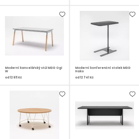
Moderní kancelářský stůl MDD Ogi
Moderní konferenční stolek MDD
W
Hako
od
12 611 Kč
od
12 741 Kč