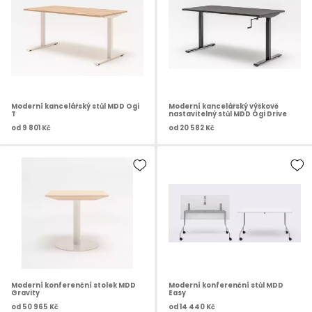
Moderní kancelářský stůl MDD Ogi
Moderní kancelářský výškově
T
nastavitelný stůl MDD Ogi Drive
od
9 801 Kč
od
20 582 Kč
Moderní konferenční stolek MDD
Moderní konferenční stůl MDD
Gravity
Easy
od
50 965 Kč
od
14 440 Kč