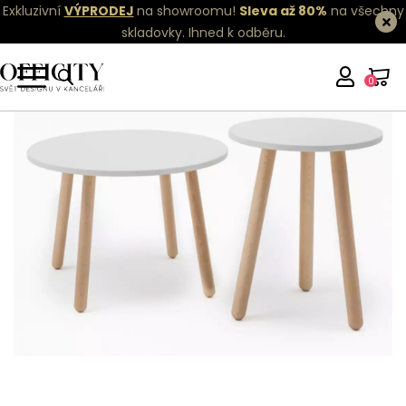
Exkluzivní
VÝPRODEJ
na showroomu!
Sleva až 80%
na všechny
skladovky.
Ihned k odběru.
0