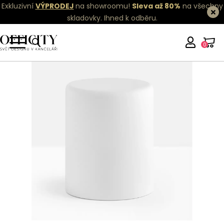
Exkluzivní
VÝPRODEJ
na showroomu!
Sleva až 80%
na všechny
skladovky.
Ihned k odběru.
0