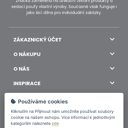
Značka zaměřena na unikátní textilní produkty a
sedací poufy vlastní výroby. Současně však funguje i
jako šicí dílna pro individuální zakázky.
ZÁKAZNICKÝ ÚČET
O NÁKUPU
O NÁS
INSPIRACE
DOPRAVA A PLATBA
Používáme cookies
Kliknutím na
Přijmout
nám umožníte používat soubory
cookie na našem eshopu. Více informací k jednotlivým
© 2026 ITALSKY INTERIER s.r.o. Vytvořilo INIZIO Internet Media s.r.o.
|
nastavení cookies
kategoriím naleznete
zde