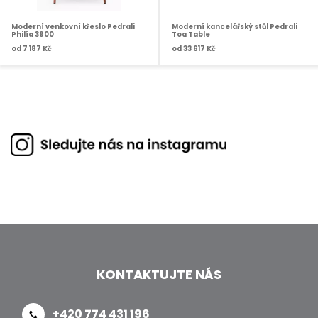
Moderní venkovní křeslo Pedrali
Moderní kancelářský stůl Pedrali
Philía 3900
Toa Table
od
7 187 Kč
od
33 617 Kč
KONTAKTUJTE NÁS
+420 774 431 196