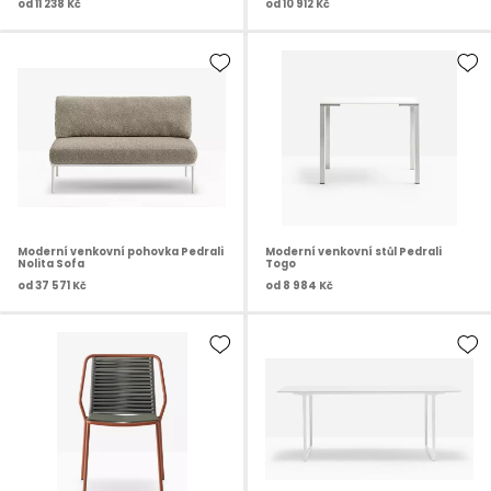
od
11 238 Kč
od
10 912 Kč
Moderní venkovní pohovka Pedrali
Moderní venkovní stůl Pedrali
Nolita Sofa
Togo
od
37 571 Kč
od
8 984 Kč