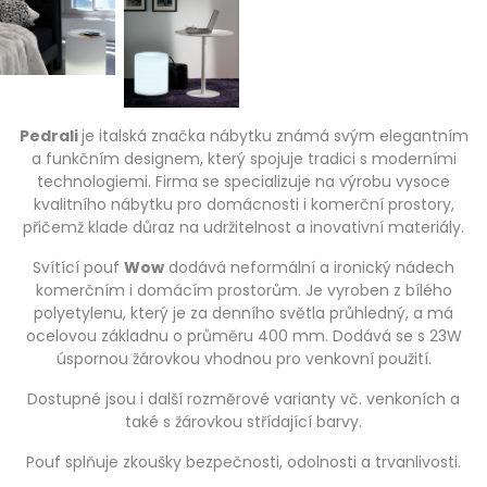
Pedrali
je italská značka nábytku známá svým elegantním
a funkčním designem, který spojuje tradici s moderními
technologiemi. Firma se specializuje na výrobu vysoce
kvalitního nábytku pro domácnosti i komerční prostory,
přičemž klade důraz na udržitelnost a inovativní materiály.
Svítící pouf
Wow
dodává neformální a ironický nádech
komerčním i domácím prostorům. Je vyroben z bílého
polyetylenu, který je za denního světla průhledný, a má
ocelovou základnu o průměru 400 mm. Dodává se s 23W
úspornou žárovkou vhodnou pro venkovní použití.
Dostupné jsou i další rozměrové varianty vč. venkoních a
také s žárovkou střídající barvy.
Pouf splňuje zkoušky bezpečnosti, odolnosti a trvanlivosti.