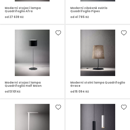
Moderní stojací lampa
Moderní závěsné světlo
Quadrifoglio Afra
Quadrifoglio Pipes
od
27 639 Kč
od
41 785 Kč
Moderní stojací lampa
Moderní stolní lampa Quadrifoglio
Quadrifoglio Half Moon
Grace
od
13 101 Kč
od
15 094 Kč