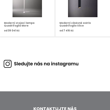
Moderní stojací lampa
Moderní závěsné světlo
Quadrifoglio More
Quadrifoglio Slice
od
39 041 Kč
od
7 416 Kč
KONTAKTUJTE NÁS