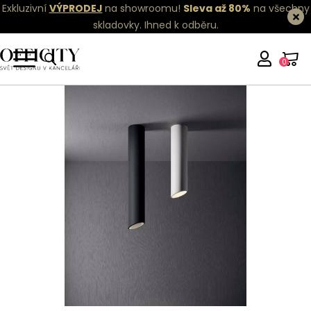
Exkluzivní
VÝPRODEJ
na showroomu!
Sleva až 80%
na všechny
skladovky.
Ihned k odběru.
0