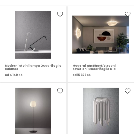
Moderní stolní lampa Quadrifoglio
Moderní nástěnné/stropní
Balance
osvětlení Quadrifoglio Ola
od
4 149 Kč
od
15 322 Kč