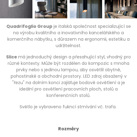
Quadrifoglio Group
je italská společnost specializující se
na výrobu kvalitního a inovativního kancelářského a
komerčního nábytku, s důrazem na ergonomii, estetiku a
udržitelnost.
Slice
má jednoduchý design a přesahující styl, vhodný pro
různé kontexty. Může být rozdělen do kompozic s mnoha
prvky nebo s jedinou lampou, aby osvětlil obytné,
pohostinské a obchodní prostory. LED zdroj obsažený v
"řezu" na dolním konci zajišťuje bodové osvětlení a je
ideální pro osvětlení pracovních ploch, stolů a
konferenčních stolů.
Světlo je vybraveno fukncí stmívání vč. trafa.
Rozměry