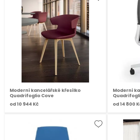
Moderní kancelářské křesílko
Moderní ka
Quadrifoglio Cove
Quadrifogl
od
10 944 Kč
od
14 800 K