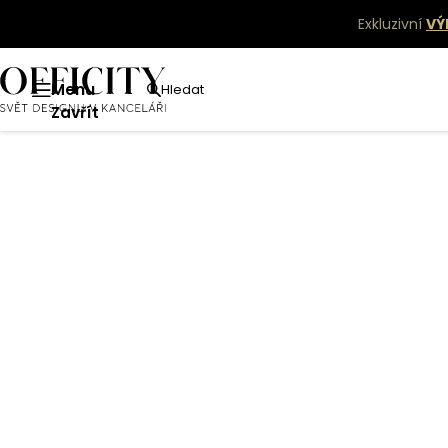
Exkluzivní
VÝ
Menu
Hledat
Zavřít