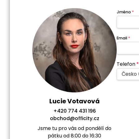
Jméno
*
Email
*
Telefon
*
Česko 
Lucie Votavová
+420 774 431 196
obchod@officity.cz
Jsme tu pro vás od pondělí do
pátku od 8:00 do 16:30