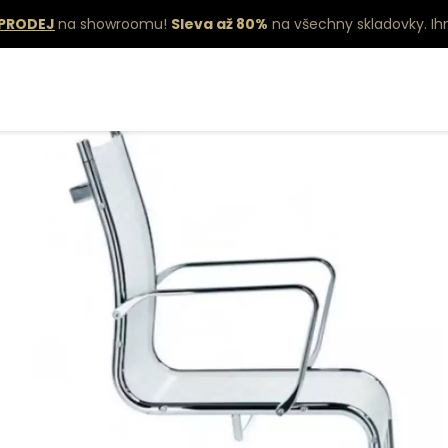
PRODEJ
na showroomu!
Sleva až 80%
na všechny skladovky.
Ih