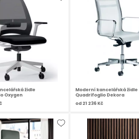
ncelářská židle
Moderní kancelářská židle
io Oxygen
Quadrifoglio Dekora
č
od
21 236 Kč