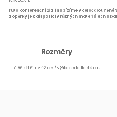
schůzkách.
Tuto konferenční židli nabízíme v celočalouněné 
a opěrky je k dispozici v různých materiálech a b
Rozměry
Š 56 x H 61 x V 92 cm / výška sedadla 44 cm